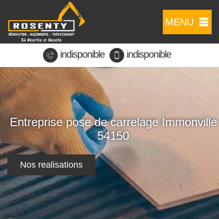
MENU
indisponible
indisponible
Entreprise pose de carrelage Immonville
54150
Nos realisations