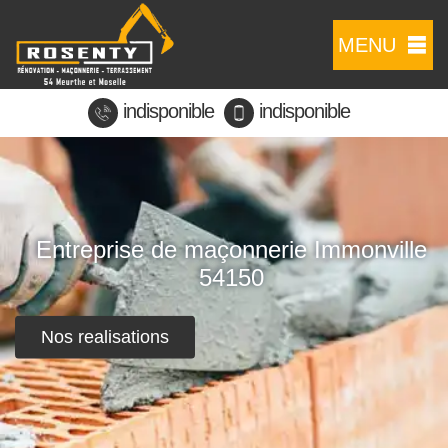
MENU
indisponible
indisponible
Entreprise de maçonnerie Immonville
54150
Nos realisations