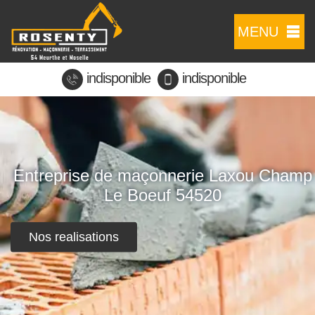
MENU
indisponible
indisponible
Entreprise de maçonnerie Laxou Champ
Le Boeuf 54520
Nos realisations