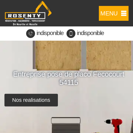
MENU
indisponible
indisponible
Entreprise pose de placo Fecocourt
54115
Nos realisations