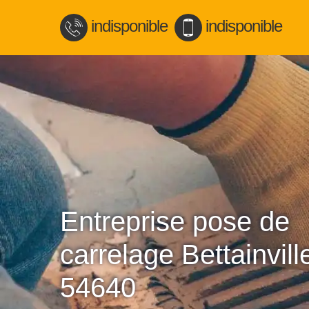
indisponible
indisponible
Entreprise pose de
carrelage Bettainvill
54640