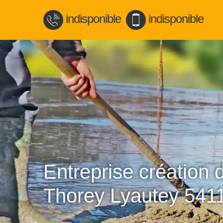
indisponible
indisponible
Entreprise création 
Thorey Lyautey 541