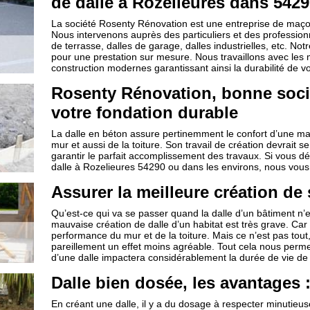
de dalle à Rozelieures dans 5429
La société Rosenty Rénovation est une entreprise de maço
Nous intervenons auprès des particuliers et des professionne
de terrasse, dalles de garage, dalles industrielles, etc. Notr
pour une prestation sur mesure. Nous travaillons avec les 
construction modernes garantissant ainsi la durabilité de vo
Rosenty Rénovation, bonne socié
votre fondation durable
La dalle en béton assure pertinemment le confort d’une mais
mur et aussi de la toiture. Son travail de création devrait 
garantir le parfait accomplissement des travaux. Si vous dé
dalle à Rozelieures 54290 ou dans les environs, nous vous 
Assurer la meilleure création de 
Qu’est-ce qui va se passer quand la dalle d’un bâtiment n’est
mauvaise création de dalle d’un habitat est très grave. Car
performance du mur et de la toiture. Mais ce n’est pas tout
pareillement un effet moins agréable. Tout cela nous perme
d’une dalle impactera considérablement la durée de vie de 
Dalle bien dosée, les avantages 
En créant une dalle, il y a du dosage à respecter minutieu