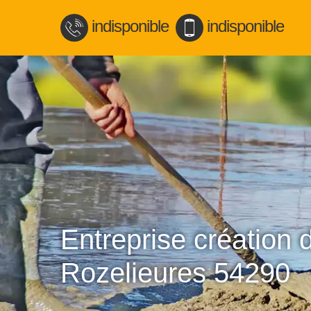
indisponible
indisponible
Entreprise création 
Rozelieures 54290