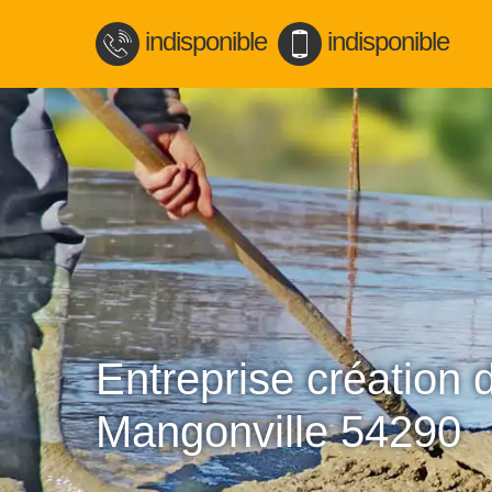
indisponible
indisponible
Entreprise création 
Mangonville 54290