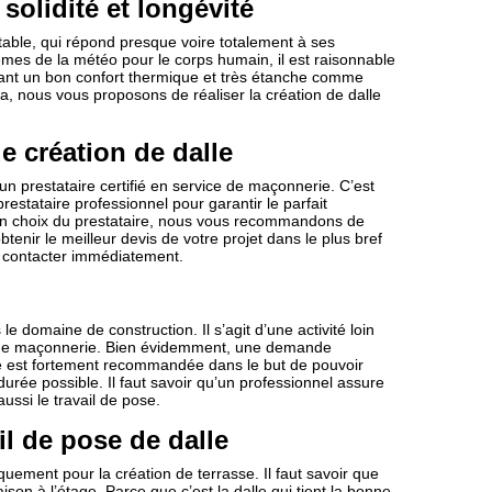
 solidité et longévité
table, qui répond presque voire totalement à ses
lèmes de la météo pour le corps humain, il est raisonnable
nt un bon confort thermique et très étanche comme
la, nous vous proposons de réaliser la création de dalle
e création de dalle
un prestataire certifié en service de maçonnerie. C’est
estataire professionnel pour garantir le parfait
bon choix du prestataire, nous vous recommandons de
btenir le meilleur devis de votre projet dans le plus bref
s contacter immédiatement.
e domaine de construction. Il s’agit d’une activité loin
il de maçonnerie. Bien évidemment, une demande
ie est fortement recommandée dans le but de pouvoir
durée possible. Il faut savoir qu’un professionnel assure
aussi le travail de pose.
l de pose de dalle
quement pour la création de terrasse. Il faut savoir que
aison à l’étage. Parce que c’est la dalle qui tient la bonne