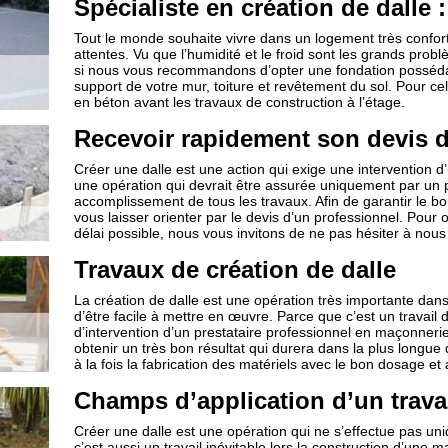
Spécialiste en création de dalle :
Tout le monde souhaite vivre dans un logement très confor
attentes. Vu que l’humidité et le froid sont les grands prob
si nous vous recommandons d’opter une fondation posséda
support de votre mur, toiture et revêtement du sol. Pour ce
en béton avant les travaux de construction à l’étage.
Recevoir rapidement son devis d
Créer une dalle est une action qui exige une intervention d’
une opération qui devrait être assurée uniquement par un pr
accomplissement de tous les travaux. Afin de garantir le 
vous laisser orienter par le devis d’un professionnel. Pour o
délai possible, nous vous invitons de ne pas hésiter à nou
Travaux de création de dalle
La création de dalle est une opération très importante dans l
d’être facile à mettre en œuvre. Parce que c’est un trava
d’intervention d’un prestataire professionnel en maçonner
obtenir un très bon résultat qui durera dans la plus longue 
à la fois la fabrication des matériels avec le bon dosage et 
Champs d’application d’un travai
Créer une dalle est une opération qui ne s’effectue pas uni
c’est aussi un travail inévitable lors la construction d’une m