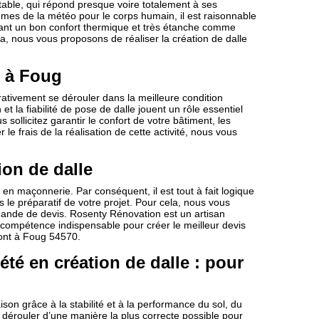
table, qui répond presque voire totalement à ses
lèmes de la météo pour le corps humain, il est raisonnable
nt un bon confort thermique et très étanche comme
la, nous vous proposons de réaliser la création de dalle
e à Foug
érativement se dérouler dans la meilleure condition
 et la fiabilité de pose de dalle jouent un rôle essentiel
s sollicitez garantir le confort de votre bâtiment, les
 le frais de la réalisation de cette activité, nous vous
on de dalle
en maçonnerie. Par conséquent, il est tout à fait logique
s le préparatif de votre projet. Pour cela, nous vous
nde de devis. Rosenty Rénovation est un artisan
 compétence indispensable pour créer le meilleur devis
sont à Foug 54570.
té en création de dalle : pour
on grâce à la stabilité et à la performance du sol, du
se dérouler d’une manière la plus correcte possible pour