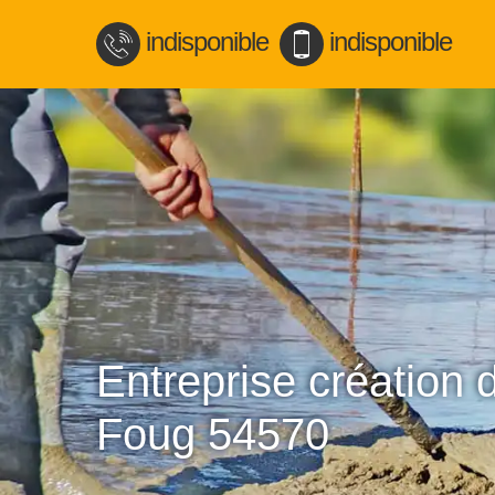
indisponible
indisponible
Entreprise création 
Foug 54570