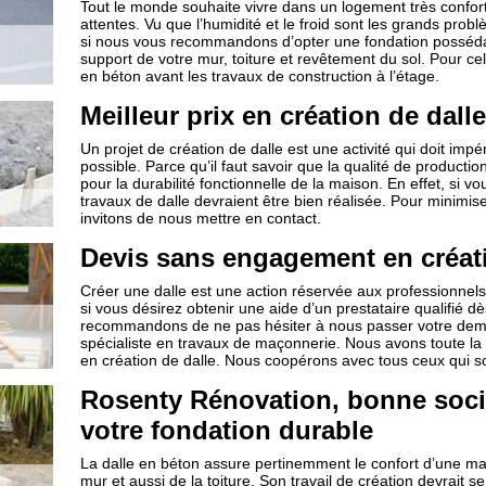
Tout le monde souhaite vivre dans un logement très confor
attentes. Vu que l’humidité et le froid sont les grands prob
si nous vous recommandons d’opter une fondation posséda
support de votre mur, toiture et revêtement du sol. Pour ce
en béton avant les travaux de construction à l’étage.
Meilleur prix en création de dall
Un projet de création de dalle est une activité qui doit imp
possible. Parce qu’il faut savoir que la qualité de production
pour la durabilité fonctionnelle de la maison. En effet, si vou
travaux de dalle devraient être bien réalisée. Pour minimiser
invitons de nous mettre en contact.
Devis sans engagement en créati
Créer une dalle est une action réservée aux professionnels 
si vous désirez obtenir une aide d’un prestataire qualifié dè
recommandons de ne pas hésiter à nous passer votre dema
spécialiste en travaux de maçonnerie. Nous avons toute la
en création de dalle. Nous coopérons avec tous ceux qui 
Rosenty Rénovation, bonne socié
votre fondation durable
La dalle en béton assure pertinemment le confort d’une mais
mur et aussi de la toiture. Son travail de création devrait 