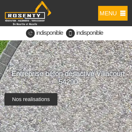
MENU
indisponible
indisponible
Entreprise béton désactivé Villacourt
54290
Nos realisations