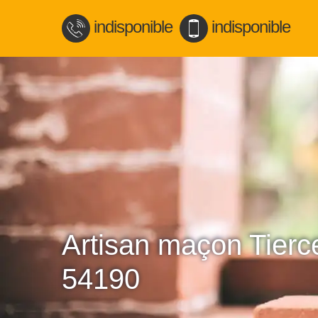
indisponible
indisponible
Artisan maçon Tierce
54190