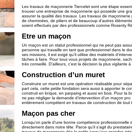
Les travaux de maçonnerie Tiercelet sont une étape essentie
trouver une entreprise de maçonnerie qui possède une gr
assurer la qualité des travaux. Les travaux de maçonnerie 
de cheminées, de piliers et de beaucoup d'autres éléments 
soient effectués par des professionnels comme Rosenty Rén
Etre un maçon
Un maçon est un statut professionnel qui ne peut pas assu
personne qui travaille en tant que professionnel dans le d
ses missions, il est exigé qu’il utilise des matériels d’inte
tâches à faire. Pour tous vous projets de maçonnerie, sa
très conseillé. D’ailleurs, c’est la décision la plus vigilante
Construction d’un muret
Construire un muret est une opération réalisable pour sépar
part cela, cette petite fondation sera aussi à apporter le c
construit en brique, en parpaing et aussi en bois. Pour la b
ne pas négliger la demande d’intervention d’un maçon pro l
entièrement compétent en travaux de construction de tout 
Maçon pas cher
Lorsqu’on parle d’une bonne compétence professionnelle 
directement dans notre tête. Parce qu’il s’agit du prestatai
travaux de maçonnerie dès le petits jusqu’aux grandes inte