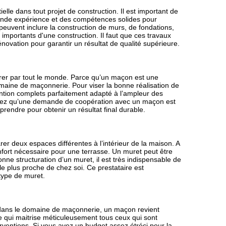
lle dans tout projet de construction. Il est important de
ande expérience et des compétences solides pour
peuvent inclure la construction de murs, de fondations,
importants d'une construction. Il faut que ces travaux
ovation pour garantir un résultat de qualité supérieure.
rer par tout le monde. Parce qu’un maçon est une
omaine de maçonnerie. Pour viser la bonne réalisation de
rvention complets parfaitement adapté à l’ampleur des
chez qu’une demande de coopération avec un maçon est
 à prendre pour obtenir un résultat final durable.
er deux espaces différentes à l’intérieur de la maison. A
onfort nécessaire pour une terrasse. Un muret peut être
onne structuration d’un muret, il est très indispensable de
e plus proche de chez soi. Ce prestataire est
type de muret.
dans le domaine de maçonnerie, un maçon revient
re qui maitrise méticuleusement tous ceux qui sont
rventions. Si vous avez un budget assez étréci pour la