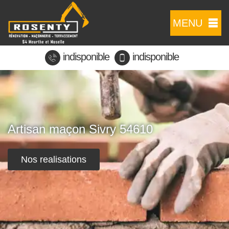
MENU
indisponible
indisponible
Artisan maçon Sivry 54610
Nos realisations