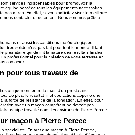
ont services indispensables pour promouvoir la
 Notre équipe possède tous les équipements nécessaires
nos offres. En effet, si vous sollicitez viser la meilleure
 de nous contacter directement. Nous sommes prêts à
 humains et aussi les conditions météorologiques.
on très solide n’est pas fait pour tout le monde. Il faut
e prestataire qui définit la nature des résultats finales
un professionnel pour la création de votre terrasse en
ous contacter.
n pour tous travaux de
iés uniquement entre la main d’un prestataire
es. De plus, le résultat final des actions apporte une
 la force de résistance de la fondation. En effet, pour
oopération avec un maçon compétent ne devrait pas
Notre équipe travaille dans les environs de Pierre Percee.
eur maçon à Pierre Percee
un spécialiste. En tant que maçon à Pierre Percee,
Pour les autres prestataires, il est difficile d'égaler la