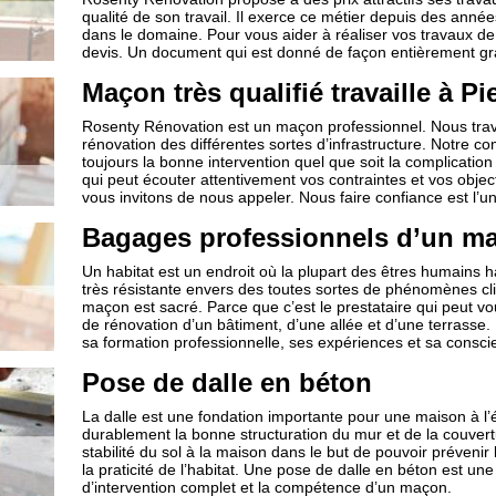
qualité de son travail. Il exerce ce métier depuis des année
dans le domaine. Pour vous aider à réaliser vos travaux d
devis. Un document qui est donné de façon entièrement gra
Maçon très qualifié travaille à P
Rosenty Rénovation est un maçon professionnel. Nous trava
rénovation des différentes sortes d’infrastructure. Notre c
toujours la bonne intervention quel que soit la complicat
qui peut écouter attentivement vos contraintes et vos object
vous invitons de nous appeler. Nous faire confiance est l’u
Bagages professionnels d’un m
Un habitat est un endroit où la plupart des êtres humains ha
très résistante envers des toutes sortes de phénomènes cl
maçon est sacré. Parce que c’est le prestataire qui peut vo
de rénovation d’un bâtiment, d’une allée et d’une terrasse.
sa formation professionnelle, ses expériences et sa consci
Pose de dalle en béton
La dalle est une fondation importante pour une maison à l’é
durablement la bonne structuration du mur et de la couvertur
stabilité du sol à la maison dans le but de pouvoir prévenir
la praticité de l’habitat. Une pose de dalle en béton est 
d’intervention complet et la compétence d’un maçon.