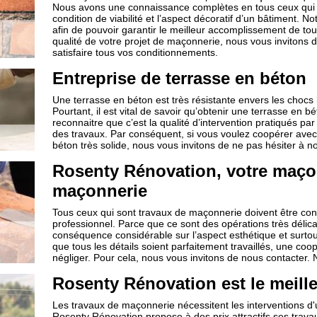
Nous avons une connaissance complètes en tous ceux qui s
condition de viabilité et l’aspect décoratif d’un bâtiment.
afin de pouvoir garantir le meilleur accomplissement de toute 
qualité de votre projet de maçonnerie, nous vous invitons
satisfaire tous vos conditionnements.
Entreprise de terrasse en béton
Une terrasse en béton est très résistante envers les chocs
Pourtant, il est vital de savoir qu’obtenir une terrasse en bét
reconnaitre que c’est la qualité d’intervention pratiqués par l
des travaux. Par conséquent, si vous voulez coopérer avec 
béton très solide, nous vous invitons de ne pas hésiter à n
Rosenty Rénovation, votre maço
maçonnerie
Tous ceux qui sont travaux de maçonnerie doivent être conf
professionnel. Parce que ce sont des opérations très délicat
conséquence considérable sur l’aspect esthétique et surtout,
que tous les détails soient parfaitement travaillés, une c
négliger. Pour cela, nous vous invitons de nous contacter. 
Rosenty Rénovation est le meill
Les travaux de maçonnerie nécessitent les interventions d'
Rosenty Rénovation propose à des prix attractifs ses travaux. 