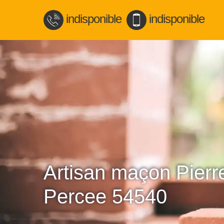
indisponible
indisponible
Artisan maçon Pierr
Percee 54540