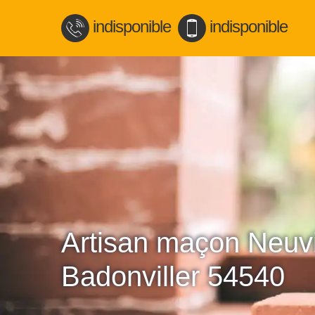
indisponible
indisponible
Artisan maçon Neuvi
Badonviller 54540