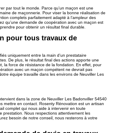
rer par tout le monde. Parce qu’un maçon est une
omaine de maçonnerie. Pour viser la bonne réalisation de
rvention complets parfaitement adapté à l’ampleur des
chez qu’une demande de coopération avec un maçon est
 à prendre pour obtenir un résultat final durable.
n pour tous travaux de
iés uniquement entre la main d’un prestataire
es. De plus, le résultat final des actions apporte une
 la force de résistance de la fondation. En effet, pour
oopération avec un maçon compétent ne devrait pas
otre équipe travaille dans les environs de Neuviller Les
ntervient dans la zone de Neuviller Les Badonviller 54540
us mettre en contact. Rosenty Rénovation est un artisan
ail complet qui nous aide à intervenir en toute
re prestation. Nous respections attentivement les
urez besoin de notre conseil, nous resterons à votre