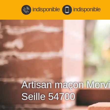
indisponible
indisponible
Artisan maçon Morvi
Seille 54700