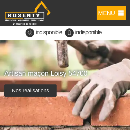
MENU
indisponible
indisponible
Artisan maçon Loisy 54700
Nos realisations