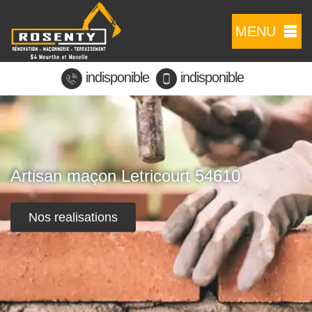
MENU
indisponible
indisponible
Artisan maçon Letricourt 54610
Nos realisations