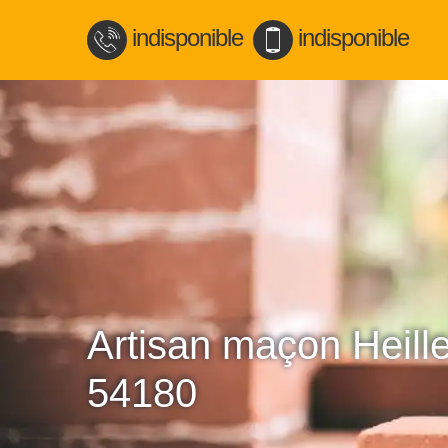
indisponible
indisponible
Artisan maçon Heill
54180