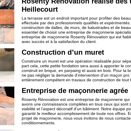
Rosenty Rénovation réalise des t
Heillecourt
La terrasse est un endroit important pour profiter des beaux 
effectuée par des professionnels qualifiés et expérimentés.
construction de dalles, de murs, de balustrades et de beau
essentiel de choisir une entreprise de maçonnerie spécia
entreprise de maçonnerie Rosenty Rénovation qui est fiable
avec succès et à la satisfaction du client.
Construction d’un muret
Construire un muret est une opération réalisable pour sépar
part cela, cette petite fondation sera aussi à apporter le c
construit en brique, en parpaing et aussi en bois. Pour la b
ne pas négliger la demande d’intervention d’un maçon pro l
entièrement compétent en travaux de construction de tout 
Entreprise de maçonnerie agrée
Rosenty Rénovation est une entreprise de maçonnerie qui i
avons une connaissance complètes en tous ceux qui sont s
viabilité et l’aspect décoratif d’un bâtiment. Notre équipe
garantir le meilleur accomplissement de toute nos offres. En e
projet de maçonnerie, nous vous invitons de nous contacte
conditionnements.