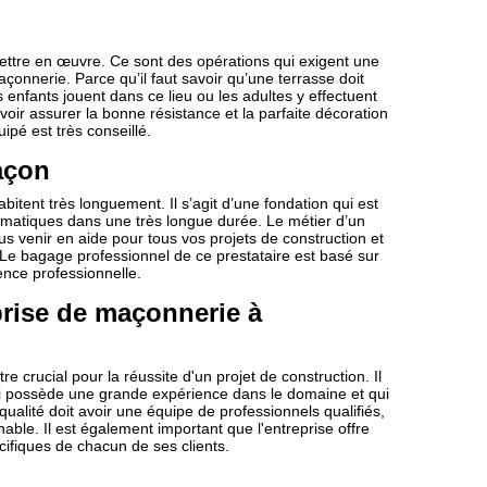
ettre en œuvre. Ce sont des opérations qui exigent une
nnerie. Parce qu’il faut savoir qu’une terrasse doit
enfants jouent dans ce lieu ou les adultes y effectuent
ir assurer la bonne résistance et la parfaite décoration
pé est très conseillé.
açon
bitent très longuement. Il s’agit d’une fondation qui est
imatiques dans une très longue durée. Le métier d’un
us venir en aide pour tous vos projets de construction et
 Le bagage professionnel de ce prestataire est basé sur
ence professionnelle.
rise de maçonnerie à
e crucial pour la réussite d'un projet de construction. Il
i possède une grande expérience dans le domaine et qui
alité doit avoir une équipe de professionnels qualifiés,
hable. Il est également important que l'entreprise offre
ifiques de chacun de ses clients.