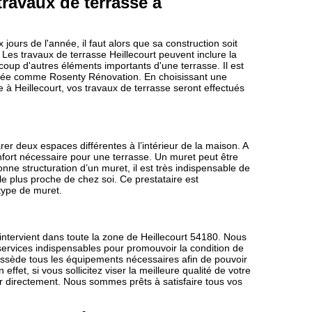
ravaux de terrasse à
jours de l'année, il faut alors que sa construction soit
 Les travaux de terrasse Heillecourt peuvent inclure la
coup d'autres éléments importants d'une terrasse. Il est
lisée comme Rosenty Rénovation. En choisissant une
 à Heillecourt, vos travaux de terrasse seront effectués
er deux espaces différentes à l’intérieur de la maison. A
onfort nécessaire pour une terrasse. Un muret peut être
onne structuration d’un muret, il est très indispensable de
e plus proche de chez soi. Ce prestataire est
type de muret.
ntervient dans toute la zone de Heillecourt 54180. Nous
ervices indispensables pour promouvoir la condition de
 possède tous les équipements nécessaires afin de pouvoir
ffet, si vous sollicitez viser la meilleure qualité de votre
r directement. Nous sommes prêts à satisfaire tous vos