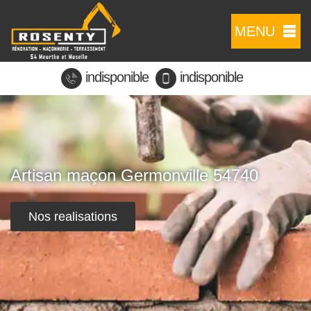
MENU
indisponible
indisponible
Artisan maçon Germonville 54740
Nos realisations