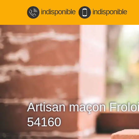
indisponible
indisponible
Artisan maçon Frolo
54160