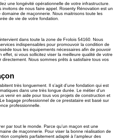
dez une longévité opérationnelle de votre infrastructure.
s invitons de nous faire appel. Rosenty Rénovation est un
le domaine de maçonnerie. Nous maitrisons toute les
urée de vie de votre fondation.
ntervient dans toute la zone de Frolois 54160. Nous
ervices indispensables pour promouvoir la condition de
 possède tous les équipements nécessaires afin de pouvoir
ffet, si vous sollicitez viser la meilleure qualité de votre
r directement. Nous sommes prêts à satisfaire tous vos
açon
bitent très longuement. Il s’agit d’une fondation qui est
imatiques dans une très longue durée. Le métier d’un
us venir en aide pour tous vos projets de construction et
 Le bagage professionnel de ce prestataire est basé sur
ence professionnelle.
rer par tout le monde. Parce qu’un maçon est une
omaine de maçonnerie. Pour viser la bonne réalisation de
rvention complets parfaitement adapté à l’ampleur des