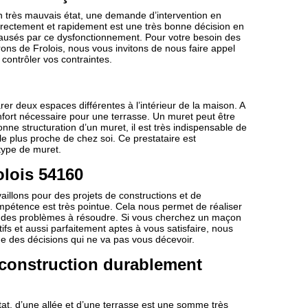
 en très mauvais état, une demande d’intervention en
orrectement et rapidement est une très bonne décision en
causés par ce dysfonctionnement. Pour votre besoin des
ons de Frolois, nous vous invitons de nous faire appel
ntrôler vos contraintes.
er deux espaces différentes à l’intérieur de la maison. A
onfort nécessaire pour une terrasse. Un muret peut être
onne structuration d’un muret, il est très indispensable de
e plus proche de chez soi. Ce prestataire est
type de muret.
olois 54160
illons pour des projets de constructions et de
ompétence est très pointue. Cela nous permet de réaliser
ion des problèmes à résoudre. Si vous cherchez un maçon
ifs et aussi parfaitement aptes à vous satisfaire, nous
ne des décisions qui ne va pas vous décevoir.
 construction durablement
tat, d’une allée et d’une terrasse est une somme très