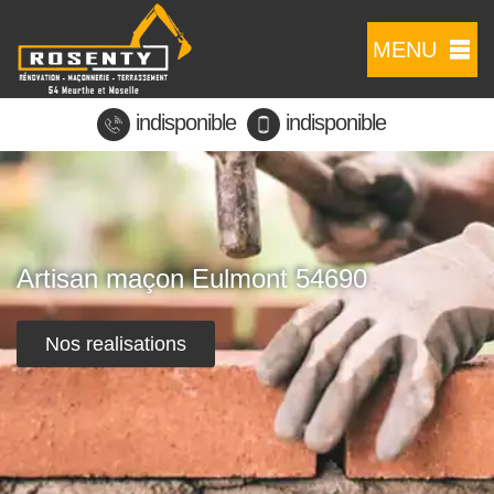
MENU
indisponible
indisponible
Artisan maçon Eulmont 54690
Nos realisations