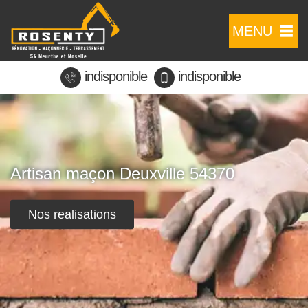
MENU
indisponible
indisponible
Artisan maçon Deuxville 54370
Nos realisations