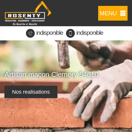
MENU
indisponible
indisponible
Artisan maçon Clemery 54610
Nos realisations