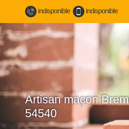
indisponible
indisponible
Artisan maçon Brem
54540