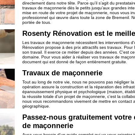
directement dans notre tête. Parce qu’il s’agit du prestatai
travaux de maçonnerie dès le petits jusqu’aux grandes inte
mise en route de votre projet de maçonnerie, nous vous 
professionnel qui œuvre dans toute la zone de Bremenil. 
portée de tous.
Rosenty Rénovation est le meill
Les travaux de maçonnerie nécessitent les interventions d
Rénovation propose à des prix attractifs ses travaux. Pour les
son travail. Il exerce ce métier depuis des années. C'est ce
domaine. Pour vous aider à réaliser vos travaux de maçonn
document qui est donné de façon entièrement gratuite.
Travaux de maçonnerie
Tout au long de notre vie, nous ne pouvons pas négliger l
opération assure la construction et la réparation des infra
épanouissement physique et psychologique (maison, établisse
la réussite totale d’un projet de maçonnerie, c’est la collab
nous vous recommandons vivement de mettre en contact ave
géographique.
Passez-nous gratuitement votre
de maçonnerie
Avez-vous besoin d’un guide complet qui va vous orienter t