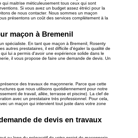
re qui maitrise méticuleusement tous ceux qui sont
rventions. Si vous avez un budget assez étréci pour la
invitons de nous contacter. Nous sommes un maçon
Nous présentons un coût des services complètement à la
eur maçon à Bremenil
'un spécialiste. En tant que maçon à Bremenil, Rosenty
 autres prestataires, il est difficile d'égaler la qualité de
 qui lui a permis d'avoir une expérience solide dans le
erie, il vous propose de faire une demande de devis. Un
a présence des travaux de maçonnerie. Parce que cette
structures que nous utilisons quotidiennement pour notre
ment de travail, allée, terrasse et piscine). La clef de
oration avec un prestataire très professionnel. Pour cela,
c un maçon qui intervient tout juste dans votre zone
 demande de devis en travaux
out au long du préparatif de votre projet de maçonnerie