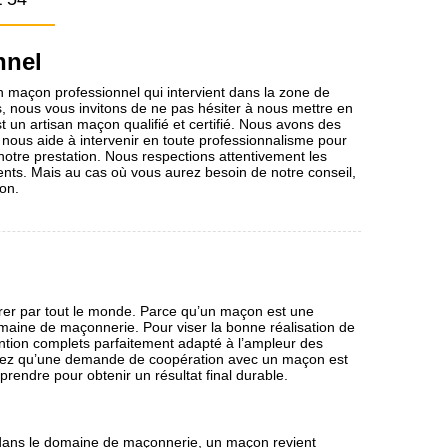
nnel
n maçon professionnel qui intervient dans la zone de
, nous vous invitons de ne pas hésiter à nous mettre en
 un artisan maçon qualifié et certifié. Nous avons des
i nous aide à intervenir en toute professionnalisme pour
 notre prestation. Nous respections attentivement les
ents. Mais au cas où vous aurez besoin de notre conseil,
ion.
rer par tout le monde. Parce qu’un maçon est une
omaine de maçonnerie. Pour viser la bonne réalisation de
rvention complets parfaitement adapté à l’ampleur des
chez qu’une demande de coopération avec un maçon est
 à prendre pour obtenir un résultat final durable.
dans le domaine de maçonnerie, un maçon revient