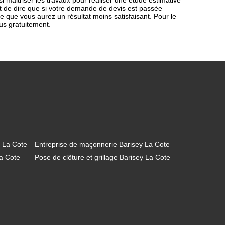
i maitriser les travaux pour réaliser une étude estimative
et de dire que si votre demande de devis est passée
le que vous aurez un résultat moins satisfaisant. Pour le
us gratuitement.
y La Cote
Entreprise de maçonnerie Barisey La Cote
La Cote
Pose de clôture et grillage Barisey La Cote