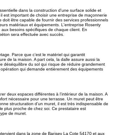
entielle dans la construction d'une surface solide et
 il est important de choisir une entreprise de maçonnerie
e doit être capable de fournir des services professionnels
illeurs matériaux et équipements. L'entreprise Rosenty
 aux besoins spécifiques de chaque client. En
béton sera effectuée avec succès.
tage. Parce que c’est le matériel qui garantit
e de la maison. A part cela, la dalle assure aussi la
 le déséquilibre du sol qui risque de réduire grandement
une opération qui demande entièrement des équipements
er deux espaces différentes à l’intérieur de la maison. A
onfort nécessaire pour une terrasse. Un muret peut être
onne structuration d’un muret, il est très indispensable de
e plus proche de chez soi. Ce prestataire est
type de muret.
ntervient dans la zone de Barisey La Cote 54170 et aux