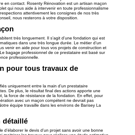
tre en contact. Rosenty Rénovation est un artisan maçon
mplet qui nous aide à intervenir en toute professionnalisme
s respections attentivement les consignes de nos très
nseil, nous resterons à votre disposition.
açon
bitent très longuement. Il s’agit d’une fondation qui est
imatiques dans une très longue durée. Le métier d’un
us venir en aide pour tous vos projets de construction et
 Le bagage professionnel de ce prestataire est basé sur
ence professionnelle.
n pour tous travaux de
iés uniquement entre la main d’un prestataire
es. De plus, le résultat final des actions apporte une
 la force de résistance de la fondation. En effet, pour
oopération avec un maçon compétent ne devrait pas
Notre équipe travaille dans les environs de Barisey La
 détaillé
 d’élaborer le devis d’un projet sans avoir une bonne