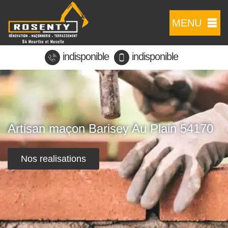
MENU
indisponible
indisponible
Artisan maçon Barisey Au Plain 54170
Nos realisations